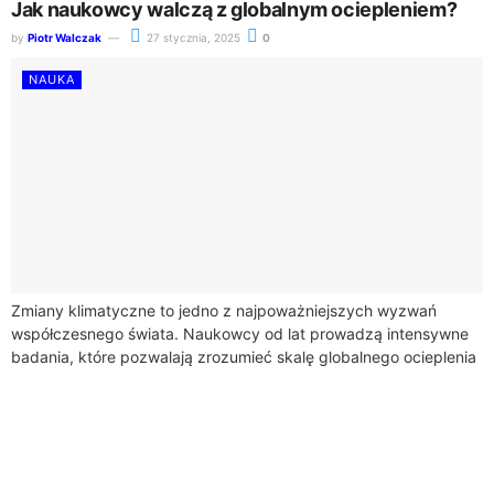
Jak naukowcy walczą z globalnym ociepleniem?
by
Piotr Walczak
27 stycznia, 2025
0
NAUKA
Zmiany klimatyczne to jedno z najpoważniejszych wyzwań
współczesnego świata. Naukowcy od lat prowadzą intensywne
badania, które pozwalają zrozumieć skalę globalnego ocieplenia
i jego konsekwencje. Ich praca jest kluczowa w walce...