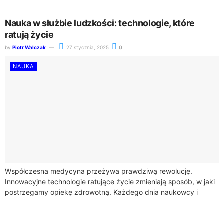
Nauka w służbie ludzkości: technologie, które
ratują życie
by
Piotr Walczak
27 stycznia, 2025
0
NAUKA
Współczesna medycyna przeżywa prawdziwą rewolucję.
Innowacyjne technologie ratujące życie zmieniają sposób, w jaki
postrzegamy opiekę zdrowotną. Każdego dnia naukowcy i
lekarze pracują nad rozwiązaniami, które mogą ocalić ludzkie
życie w...